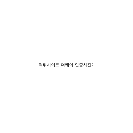
먹튀사이트-더케이-인증사진2