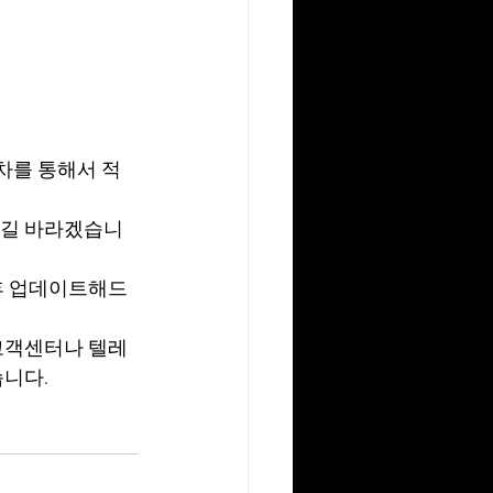
차를 통해서 적
없길 바라겠습니
후 업데이트해드
고객센터나 텔레
니다.