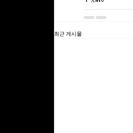
최근 게시물