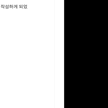
 작성하게 되었