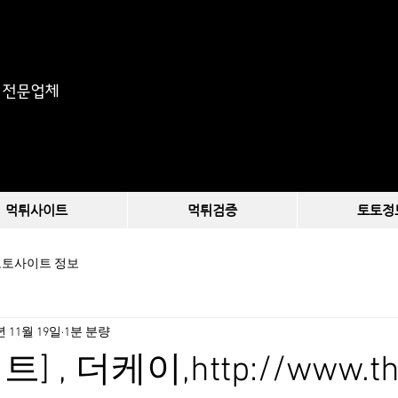
 전문업체
먹튀사이트
먹튀검증
토토정
토토사이트 정보
년 11월 19일
1분 분량
 , 더케이,http://www.th