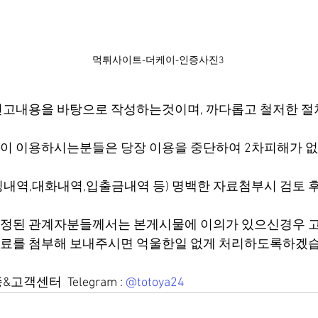
먹튀사이트-더케이-인증사진3
신고내용을 바탕으로 작성하는것이며, 까다롭고 철저한 절
케이 이용하시는분들은 당장 이용을 중단하여 2차피해가 
팅내역,대화내역,입출금내역 등) 명백한 자료첨부시 검토 
확정된 관계자분들께서는 본게시물에 이의가 있으신경우 
료를 첨부해 보내주시면 억울한일 없게 처리하도록하겠습
객센터  Telegram : 
@totoya24