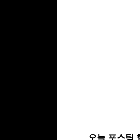
오늘 포스팅 