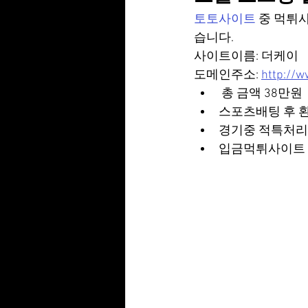
토토사이트
 중 먹튀
습니다.
사이트이름: 더케이 
도메인주소: 
http://w
 총 금액 38만원
스포츠배팅 후 
경기중 적특처리
입금먹튀사이트