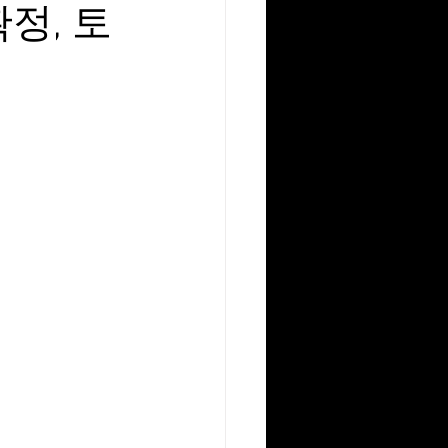
확정, 토