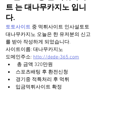
트 는 대나무카지노 입니
다.
토토사이트
 중 먹튀사이트 인사설토토 
대나무카지노 오늘은 한 유저분의 신고
를 받아 작성하게 되었습니다.
사이트이름: 대나무카지노
도메인주소: 
http://dede-365.com
 총 금액 320만원
스포츠배팅 후 환전신청
경기중 적특처리 후 먹튀
입금먹튀사이트 확정