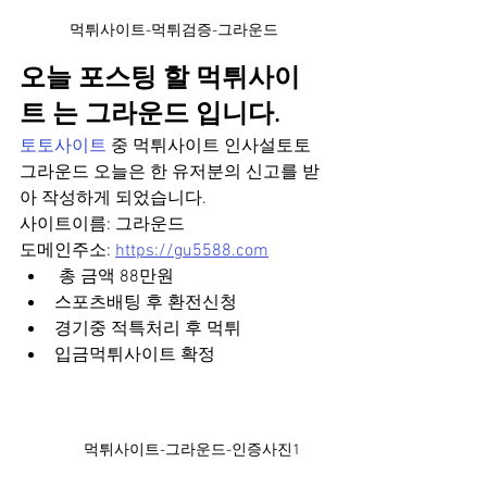
먹튀사이트-먹튀검증-그라운드
오늘 포스팅 할 먹튀사이
트 는 그라운드 입니다.
토토사이트
 중 먹튀사이트 인사설토토 
그라운드 오늘은 한 유저분의 신고를 받
아 작성하게 되었습니다.
사이트이름: 그라운드
도메인주소: 
https://gu5588.com
 총 금액 88만원
스포츠배팅 후 환전신청
경기중 적특처리 후 먹튀
입금먹튀사이트 확정
먹튀사이트-그라운드-인증사진1