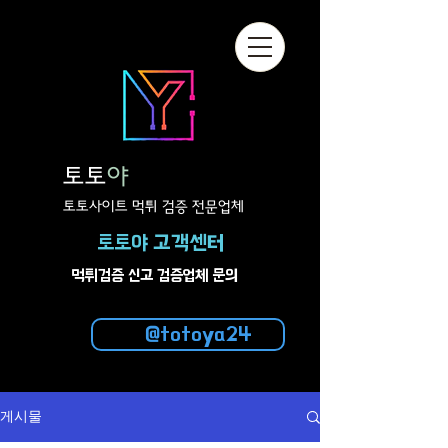
토토
야
토토사이트 먹튀 검증 전문업체
​토토야 고객센터
먹튀검증 신고 검증업체 문의
@totoya24
게시물