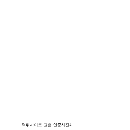
먹튀사이트-교촌-인증사진4