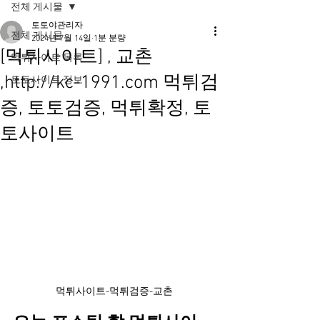
전체 게시물
토토야관리자
전체 게시물
2024년 7월 14일
1분 분량
[먹튀사이트] , 교촌
먹튀사이트 목록
,http://kc-1991.com 먹튀검
토토사이트 정보
증, 토토검증, 먹튀확정, 토
토사이트
먹튀사이트-먹튀검증-교촌