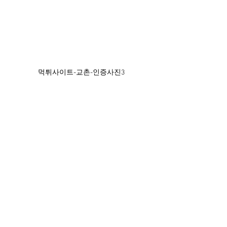
먹튀사이트-교촌-인증사진3