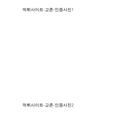
먹튀사이트-교촌-인증사진1
먹튀사이트-교촌-인증사진2