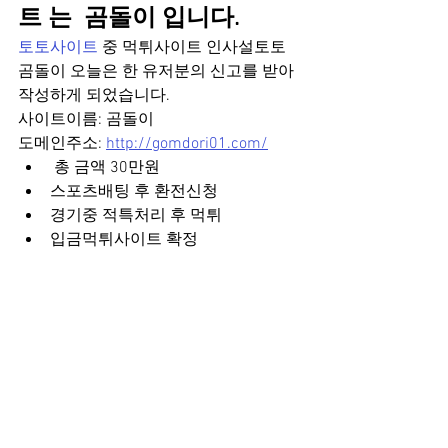
트 는  곰돌이 입니다.
토토사이트
 중 먹튀사이트 인사설토토 
곰돌이 오늘은 한 유저분의 신고를 받아 
작성하게 되었습니다.
사이트이름: 곰돌이 
도메인주소: 
http://gomdori01.com/
 총 금액 30만원
스포츠배팅 후 환전신청
경기중 적특처리 후 먹튀
입금먹튀사이트 확정