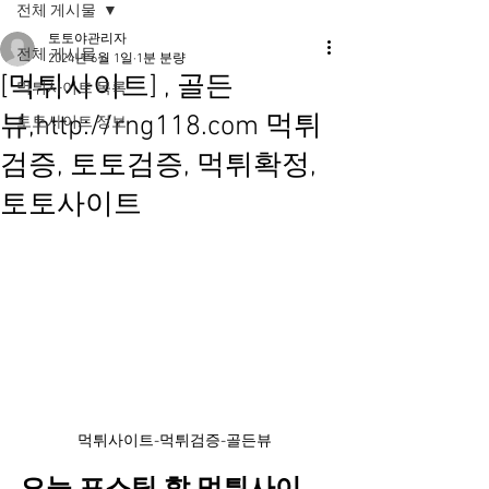
전체 게시물
토토야관리자
전체 게시물
2024년 6월 1일
1분 분량
[먹튀사이트] , 골든
먹튀사이트 목록
뷰,http://rng118.com 먹튀
토토사이트 정보
검증, 토토검증, 먹튀확정,
토토사이트
먹튀사이트-먹튀검증-골든뷰