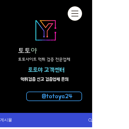
토토
야
토토사이트 먹튀 검증 전문업체
​토토야 고객센터
먹튀검증 신고 검증업체 문의
@totoya24
게시물