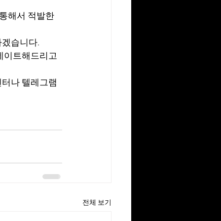
 통해서 적발한
라겠습니다.
업데이트해드리고
센터나 텔레그램
전체 보기