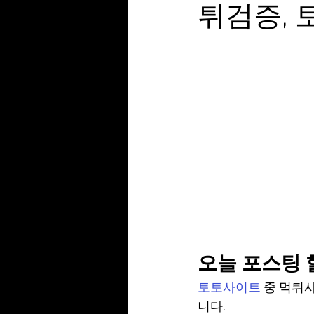
튀검증, 
오늘 포스팅 
토토사이트
 중 먹튀
니다.