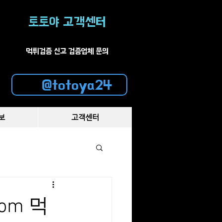
​토토야 고객센터
먹튀검증 신고 검증업체 문의
@totoya24
보
고객센터
com 먹