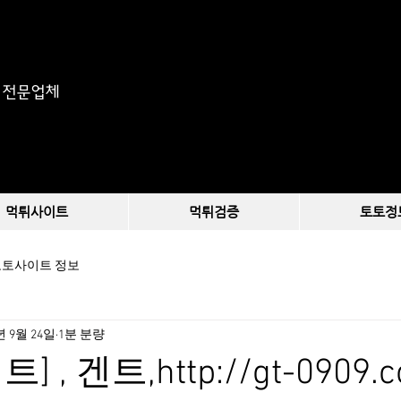
 전문업체
먹튀사이트
먹튀검증
토토정
토토사이트 정보
년 9월 24일
1분 분량
 , 겐트,http://gt-0909.