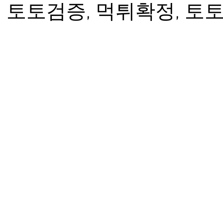
 토토검증, 먹튀확정, 토