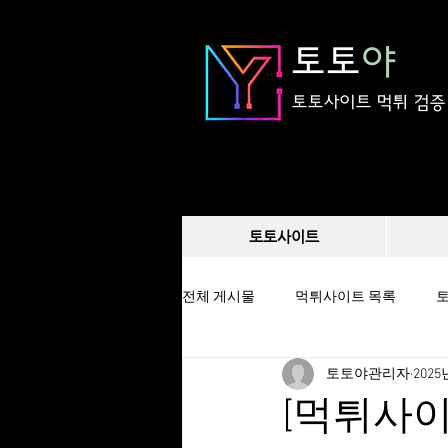
토토
야
토토사이트 먹튀 검증
토토사이트
전체 게시물
먹튀사이트 목록
토토야관리자
2025
[먹튀사이트]