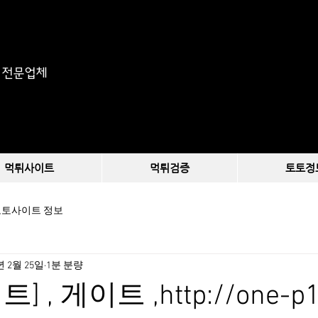
 전문업체
먹튀사이트
먹튀검증
토토정
토토사이트 정보
년 2월 25일
1분 분량
 , 게이트 ,http://one-p1