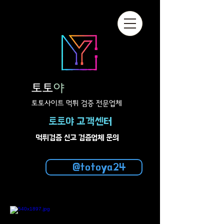
토토
야
토토사이트 먹튀 검증 전문업체
​토토야 고객센터
먹튀검증 신고 검증업체 문의
@totoya24